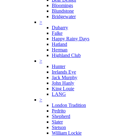
Bloomings
Blundstone
Bridgewater
>
Dubarry
Falke
Happy Rainy Days
Hatland
Herman
Highland Club
>
Hunter
Irelands Eye
Jack Murphy
John Hanly
King Louie
LANG
>
London Tradition
Pedrito
Shepherd
Slater
Stetson
William Lockie