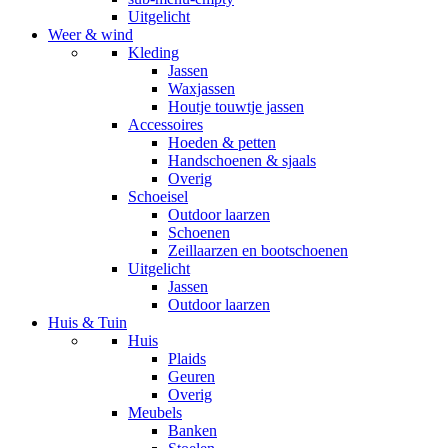
Uitgelicht
Weer & wind
Kleding
Jassen
Waxjassen
Houtje touwtje jassen
Accessoires
Hoeden & petten
Handschoenen & sjaals
Overig
Schoeisel
Outdoor laarzen
Schoenen
Zeillaarzen en bootschoenen
Uitgelicht
Jassen
Outdoor laarzen
Huis & Tuin
Huis
Plaids
Geuren
Overig
Meubels
Banken