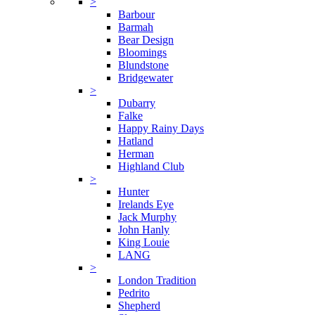
>
Barbour
Barmah
Bear Design
Bloomings
Blundstone
Bridgewater
>
Dubarry
Falke
Happy Rainy Days
Hatland
Herman
Highland Club
>
Hunter
Irelands Eye
Jack Murphy
John Hanly
King Louie
LANG
>
London Tradition
Pedrito
Shepherd