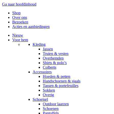
Ga naar hoofdinhoud
Account
Winkelwagen
Shop
Over ons
Bezoeken
Acties en aanbiedingen
Nieuw
Voor hem
Kleding
Jassen
Truien & vesten
Overhemden
Shirts & polo’s
Colberts
Accessoires
Hoeden & petten
Handschoenen & sjaals
Tassen & portefeuilles
Sokken
Overig
Schoeisel
Outdoor laarzen
Schoenen
Pantoffels