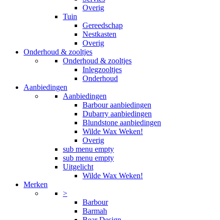
Overig
Tuin
Gereedschap
Nestkasten
Overig
Onderhoud & zooltjes
Onderhoud & zooltjes
Inlegzooltjes
Onderhoud
Aanbiedingen
Aanbiedingen
Barbour aanbiedingen
Dubarry aanbiedingen
Blundstone aanbiedingen
Wilde Wax Weken!
Overig
sub menu empty
sub menu empty
Uitgelicht
Wilde Wax Weken!
Merken
>
Barbour
Barmah
Bear Design