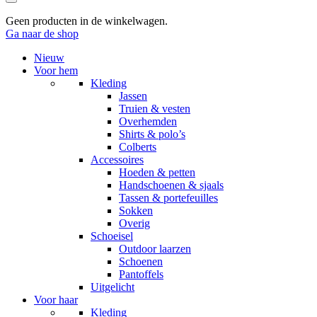
Zoeken
Winkelwagen
Geen producten in de winkelwagen.
Ga naar de shop
Nieuw
Voor hem
Kleding
Jassen
Truien & vesten
Overhemden
Shirts & polo’s
Colberts
Accessoires
Hoeden & petten
Handschoenen & sjaals
Tassen & portefeuilles
Sokken
Overig
Schoeisel
Outdoor laarzen
Schoenen
Pantoffels
Uitgelicht
Voor haar
Kleding