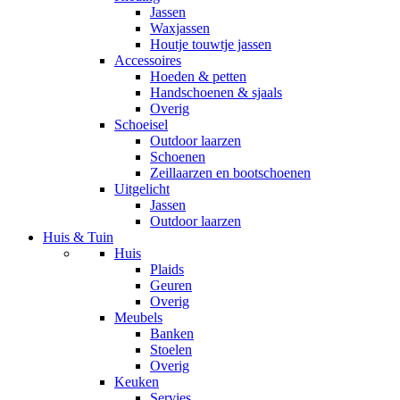
Jassen
Waxjassen
Houtje touwtje jassen
Accessoires
Hoeden & petten
Handschoenen & sjaals
Overig
Schoeisel
Outdoor laarzen
Schoenen
Zeillaarzen en bootschoenen
Uitgelicht
Jassen
Outdoor laarzen
Huis & Tuin
Huis
Plaids
Geuren
Overig
Meubels
Banken
Stoelen
Overig
Keuken
Servies