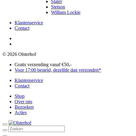
Slater
Stetson
William Lockie
Klantenservice
Contact
Olsterhof
op
Olsterhof
Facebook
op
© 2026 Olsterhof
Instagram
Gratis verzending vanaf €50,-
Voor 17:00 besteld, dezelfde dag verzonden*
Klantenservice
Contact
Shop
Over ons
Bezoeken
Acties
Search
for:
Account