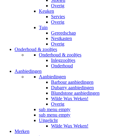
Stoelen
Overig
Keuken
Servies
Overig
Tuin
Gereedschap
Nestkasten
Overig
Onderhoud & zooltjes
Onderhoud & zooltjes
Inlegzooltjes
Onderhoud
Aanbiedingen
Aanbiedingen
Barbour aanbiedingen
Dubarry aanbiedingen
Blundstone aanbiedingen
Wilde Wax Weken!
Overig
sub menu empty
sub menu empty
Uitgelicht
Wilde Wax Weken!
Merken