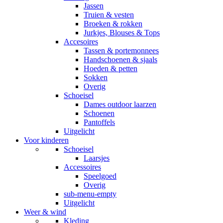
Jassen
Truien & vesten
Broeken & rokken
Jurkjes, Blouses & Tops
Accesoires
Tassen & portemonnees
Handschoenen & sjaals
Hoeden & petten
Sokken
Overig
Schoeisel
Dames outdoor laarzen
Schoenen
Pantoffels
Uitgelicht
Voor kinderen
Schoeisel
Laarsjes
Accessoires
Speelgoed
Overig
sub-menu-empty
Uitgelicht
Weer & wind
Kleding