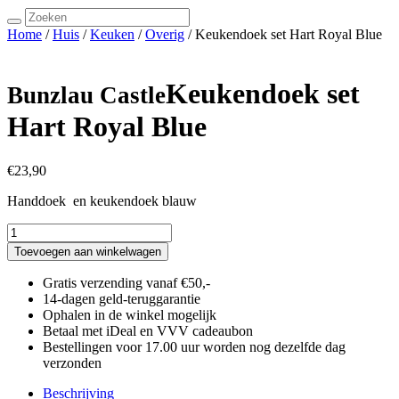
Search
for:
Home
/
Huis
/
Keuken
/
Overig
/ Keukendoek set Hart Royal Blue
Keukendoek set
Bunzlau Castle
Hart Royal Blue
€
23,90
Handdoek en keukendoek blauw
Keukendoek
set
Toevoegen aan winkelwagen
Hart
Royal
Gratis verzending vanaf €50,-
Blue
14-dagen geld-teruggarantie
aantal
Ophalen in de winkel mogelijk
Betaal met iDeal en VVV cadeaubon
Bestellingen voor 17.00 uur worden nog dezelfde dag
verzonden
Beschrijving