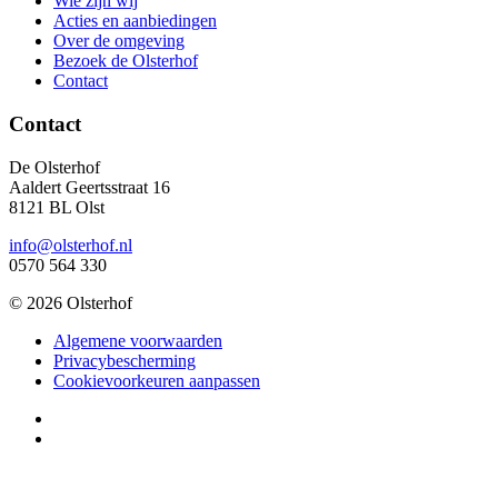
Wie zijn wij
Acties en aanbiedingen
Over de omgeving
Bezoek de Olsterhof
Contact
Contact
De Olsterhof
Aaldert Geertsstraat 16
8121 BL Olst
info@olsterhof.nl
0570 564 330
© 2026 Olsterhof
Algemene voorwaarden
Privacybescherming
Cookievoorkeuren aanpassen
Olsterhof
op
Olsterhof
Facebook
op
Instagram