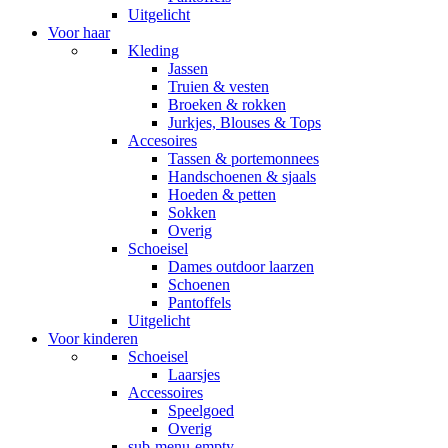
Uitgelicht
Voor haar
Kleding
Jassen
Truien & vesten
Broeken & rokken
Jurkjes, Blouses & Tops
Accesoires
Tassen & portemonnees
Handschoenen & sjaals
Hoeden & petten
Sokken
Overig
Schoeisel
Dames outdoor laarzen
Schoenen
Pantoffels
Uitgelicht
Voor kinderen
Schoeisel
Laarsjes
Accessoires
Speelgoed
Overig
sub-menu-empty