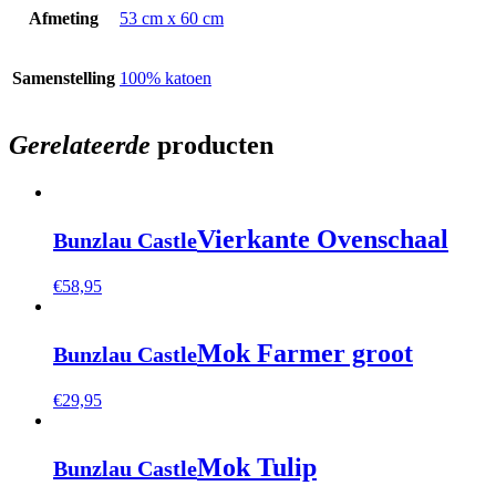
Afmeting
53 cm x 60 cm
Samenstelling
100% katoen
Gerelateerde
producten
Vierkante Ovenschaal
Bunzlau Castle
€
58,95
Mok Farmer groot
Bunzlau Castle
€
29,95
Mok Tulip
Bunzlau Castle