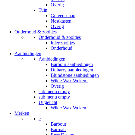
Overig
Tuin
Gereedschap
Nestkasten
Overig
Onderhoud & zooltjes
Onderhoud & zooltjes
Inlegzooltjes
Onderhoud
Aanbiedingen
Aanbiedingen
Barbour aanbiedingen
Dubarry aanbiedingen
Blundstone aanbiedingen
Wilde Wax Weken!
Overig
sub menu empty
sub menu empty
Uitgelicht
Wilde Wax Weken!
Merken
>
Barbour
Barmah
Bear Design