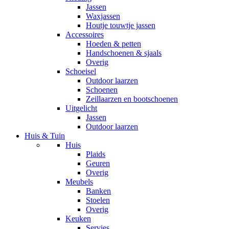
Jassen
Waxjassen
Houtje touwtje jassen
Accessoires
Hoeden & petten
Handschoenen & sjaals
Overig
Schoeisel
Outdoor laarzen
Schoenen
Zeillaarzen en bootschoenen
Uitgelicht
Jassen
Outdoor laarzen
Huis & Tuin
Huis
Plaids
Geuren
Overig
Meubels
Banken
Stoelen
Overig
Keuken
Servies