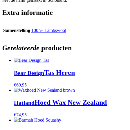
Met de hand gemaakt in Schotland.
Extra informatie
Samenstelling
100 % Lambswool
Gerelateerde
producten
Tas Heren
Bear Design
€
69,95
Hoed Wax New Zealand
Hatland
€
74,95