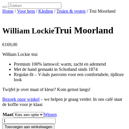
Search
for:
Home
/
Voor hem
/
Kleding
/
Truien & vesten
/ Trui Moorland
Trui Moorland
William Lockie
€
169,00
William Lockie trui
Premium 100% lamswol: warm, zacht en ademend
Met de hand gemaakt in Schotland sinds 1874
Regular-fit – V-hals pasvorm voor een comfortabele, tijdloze
look
Twijfel je over maat of kleur? Kom gerust langs!
Bezoek onze winkel
– we helpen je graag verder. In ons café staat
de koffie voor je klaar.
Maat
Wissen
Trui
Moorland
Toevoegen aan winkelwagen