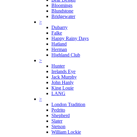
Bloomings
Blundstone
Bridgewater
>
Dubarry
Falke
Happy Rainy Days
Hatland
Herman
Highland Club
>
Hunter
Irelands Eye
Jack Murphy
John Hanly
King Louie
LANG
>
London Tradition
Pedrito
Shepherd
Slater
Stetson
William Lockie