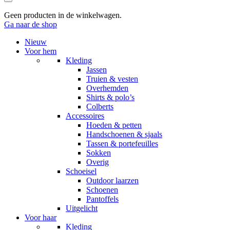
Zoeken
Winkelwagen
Geen producten in de winkelwagen.
Ga naar de shop
Nieuw
Voor hem
Kleding
Jassen
Truien & vesten
Overhemden
Shirts & polo’s
Colberts
Accessoires
Hoeden & petten
Handschoenen & sjaals
Tassen & portefeuilles
Sokken
Overig
Schoeisel
Outdoor laarzen
Schoenen
Pantoffels
Uitgelicht
Voor haar
Kleding