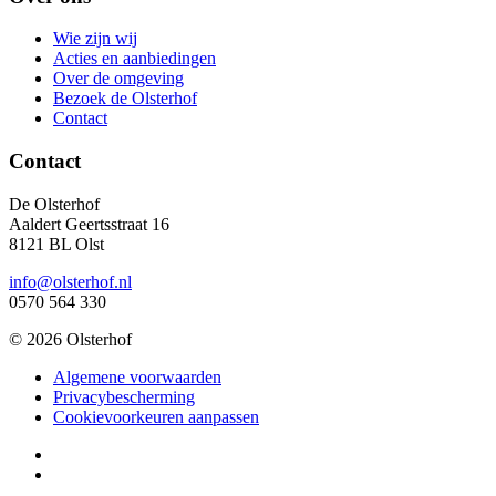
Wie zijn wij
Acties en aanbiedingen
Over de omgeving
Bezoek de Olsterhof
Contact
Contact
De Olsterhof
Aaldert Geertsstraat 16
8121 BL Olst
info@olsterhof.nl
0570 564 330
© 2026 Olsterhof
Algemene voorwaarden
Privacybescherming
Cookievoorkeuren aanpassen
Olsterhof
op
Olsterhof
Facebook
op