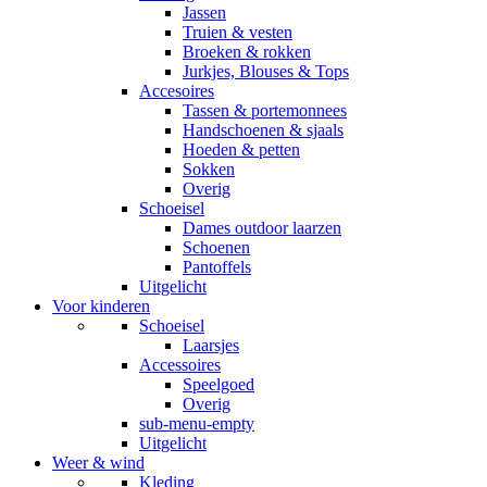
Jassen
Truien & vesten
Broeken & rokken
Jurkjes, Blouses & Tops
Accesoires
Tassen & portemonnees
Handschoenen & sjaals
Hoeden & petten
Sokken
Overig
Schoeisel
Dames outdoor laarzen
Schoenen
Pantoffels
Uitgelicht
Voor kinderen
Schoeisel
Laarsjes
Accessoires
Speelgoed
Overig
sub-menu-empty
Uitgelicht
Weer & wind
Kleding