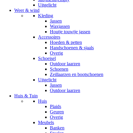
Uitgelicht
Weer & wind
Kleding
Jassen
Waxjassen
Houtje touwtje jassen
Accessoires
Hoeden & petten
Handschoenen & sjaals
Overig
Schoeisel
Outdoor laarzen
Schoenen
Zeillaarzen en bootschoenen
Uitgelicht
Jassen
Outdoor laarzen
Huis & Tuin
Huis
Plaids
Geuren
Overig
Meubels
Banken