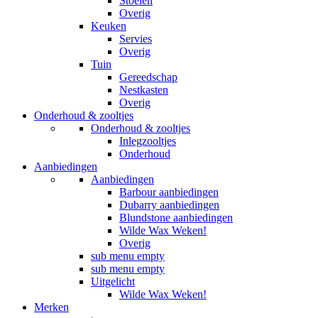
Stoelen
Overig
Keuken
Servies
Overig
Tuin
Gereedschap
Nestkasten
Overig
Onderhoud & zooltjes
Onderhoud & zooltjes
Inlegzooltjes
Onderhoud
Aanbiedingen
Aanbiedingen
Barbour aanbiedingen
Dubarry aanbiedingen
Blundstone aanbiedingen
Wilde Wax Weken!
Overig
sub menu empty
sub menu empty
Uitgelicht
Wilde Wax Weken!
Merken