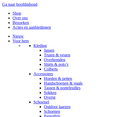
Ga naar hoofdinhoud
Account
Winkelwagen
Shop
Over ons
Bezoeken
Acties en aanbiedingen
Nieuw
Voor hem
Kleding
Jassen
Truien & vesten
Overhemden
Shirts & polo’s
Colberts
Accessoires
Hoeden & petten
Handschoenen & sjaals
Tassen & portefeuilles
Sokken
Overig
Schoeisel
Outdoor laarzen
Schoenen
Pantoffels