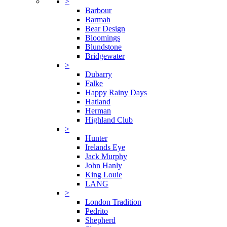
>
Barbour
Barmah
Bear Design
Bloomings
Blundstone
Bridgewater
>
Dubarry
Falke
Happy Rainy Days
Hatland
Herman
Highland Club
>
Hunter
Irelands Eye
Jack Murphy
John Hanly
King Louie
LANG
>
London Tradition
Pedrito
Shepherd