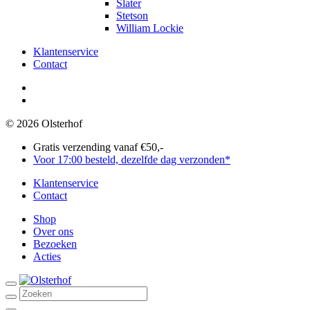
Slater
Stetson
William Lockie
Klantenservice
Contact
Olsterhof
op
Olsterhof
Facebook
op
© 2026 Olsterhof
Instagram
Gratis verzending vanaf €50,-
Voor 17:00 besteld, dezelfde dag verzonden*
Klantenservice
Contact
Shop
Over ons
Bezoeken
Acties
Search
for:
Account