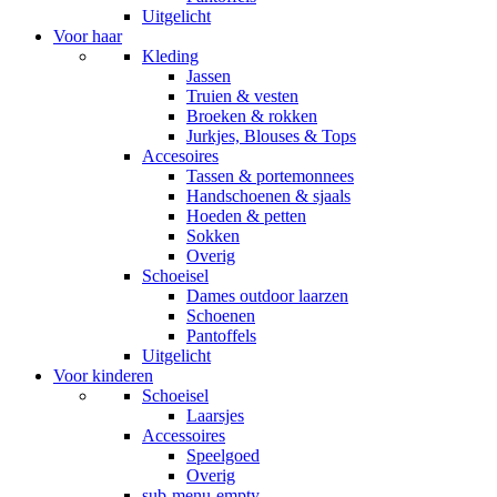
Uitgelicht
Voor haar
Kleding
Jassen
Truien & vesten
Broeken & rokken
Jurkjes, Blouses & Tops
Accesoires
Tassen & portemonnees
Handschoenen & sjaals
Hoeden & petten
Sokken
Overig
Schoeisel
Dames outdoor laarzen
Schoenen
Pantoffels
Uitgelicht
Voor kinderen
Schoeisel
Laarsjes
Accessoires
Speelgoed
Overig
sub-menu-empty