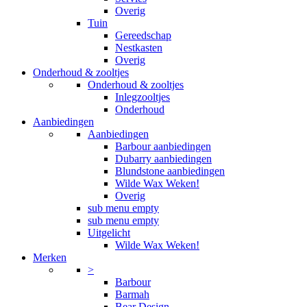
Overig
Tuin
Gereedschap
Nestkasten
Overig
Onderhoud & zooltjes
Onderhoud & zooltjes
Inlegzooltjes
Onderhoud
Aanbiedingen
Aanbiedingen
Barbour aanbiedingen
Dubarry aanbiedingen
Blundstone aanbiedingen
Wilde Wax Weken!
Overig
sub menu empty
sub menu empty
Uitgelicht
Wilde Wax Weken!
Merken
>
Barbour
Barmah
Bear Design