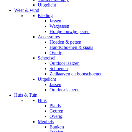
Uitgelicht
Weer & wind
Kleding
Jassen
Waxjassen
Houtje touwtje jassen
Accessoires
Hoeden & petten
Handschoenen & sjaals
Overig
Schoeisel
Outdoor laarzen
Schoenen
Zeillaarzen en bootschoenen
Uitgelicht
Jassen
Outdoor laarzen
Huis & Tuin
Huis
Plaids
Geuren
Overig
Meubels
Banken