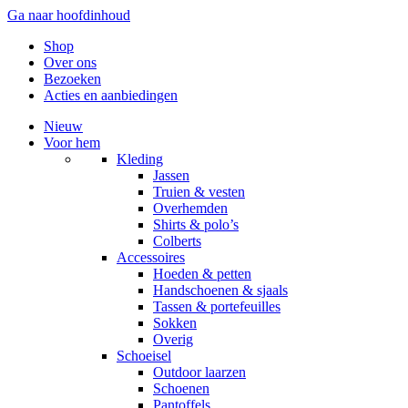
Ga naar hoofdinhoud
Account
Winkelwagen
Shop
Over ons
Bezoeken
Acties en aanbiedingen
Nieuw
Voor hem
Kleding
Jassen
Truien & vesten
Overhemden
Shirts & polo’s
Colberts
Accessoires
Hoeden & petten
Handschoenen & sjaals
Tassen & portefeuilles
Sokken
Overig
Schoeisel
Outdoor laarzen
Schoenen
Pantoffels