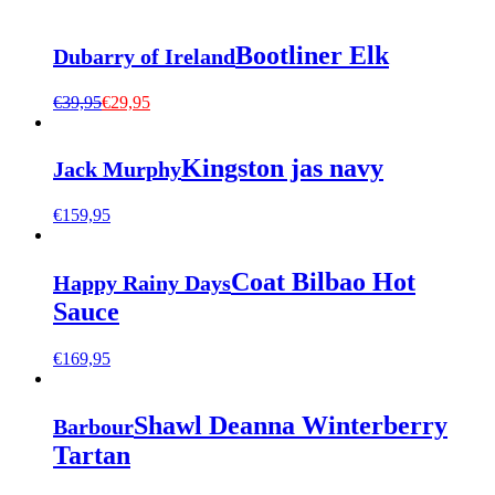
Bootliner Elk
Dubarry of Ireland
€
39,95
€
29,95
Kingston jas navy
Jack Murphy
€
159,95
Coat Bilbao Hot
Happy Rainy Days
Sauce
€
169,95
Shawl Deanna Winterberry
Barbour
Tartan