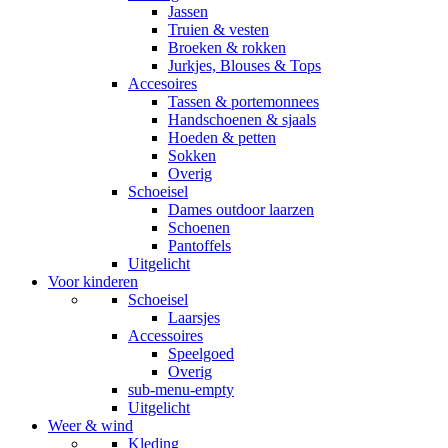
Jassen
Truien & vesten
Broeken & rokken
Jurkjes, Blouses & Tops
Accesoires
Tassen & portemonnees
Handschoenen & sjaals
Hoeden & petten
Sokken
Overig
Schoeisel
Dames outdoor laarzen
Schoenen
Pantoffels
Uitgelicht
Voor kinderen
Schoeisel
Laarsjes
Accessoires
Speelgoed
Overig
sub-menu-empty
Uitgelicht
Weer & wind
Kleding