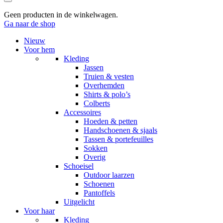
Zoeken
Winkelwagen
Geen producten in de winkelwagen.
Ga naar de shop
Nieuw
Voor hem
Kleding
Jassen
Truien & vesten
Overhemden
Shirts & polo’s
Colberts
Accessoires
Hoeden & petten
Handschoenen & sjaals
Tassen & portefeuilles
Sokken
Overig
Schoeisel
Outdoor laarzen
Schoenen
Pantoffels
Uitgelicht
Voor haar
Kleding