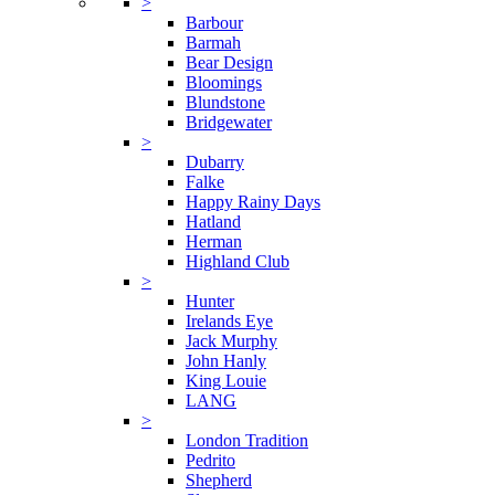
>
Barbour
Barmah
Bear Design
Bloomings
Blundstone
Bridgewater
>
Dubarry
Falke
Happy Rainy Days
Hatland
Herman
Highland Club
>
Hunter
Irelands Eye
Jack Murphy
John Hanly
King Louie
LANG
>
London Tradition
Pedrito
Shepherd