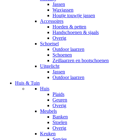
Jassen
Waxjassen
Houtje touwtje jassen
Accessoires
Hoeden & petten
Handschoenen & sjaals
Overig
Schoeisel
Outdoor laarzen
Schoenen
Zeillaarzen en bootschoenen
Uitgelicht
Jassen
Outdoor laarzen
Huis & Tuin
Huis
Plaids
Geuren
Overig
Meubels
Banken
Stoelen
Overig
Keuken
Servies