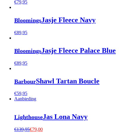
€
79,95
Jasje Fleece Navy
Bloomings
€
89,95
Jasje Fleece Palace Blue
Bloomings
€
89,95
Shawl Tartan Boucle
Barbour
€
59,95
Aanbieding
Jas Lona Navy
Lighthouse
€
139,95
€
79,00