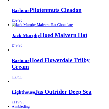
Pilotenmuts Cleadon
Barbour
€
69,95
Hoed Malvern Hat
Jack Murphy
€
49,95
Hoed Flowerdale Trilby
Barbour
Cream
€
69,95
Jas Outrider Deep Sea
Lighthouse
€
119,95
Aanbieding