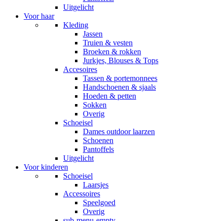
Uitgelicht
Voor haar
Kleding
Jassen
Truien & vesten
Broeken & rokken
Jurkjes, Blouses & Tops
Accesoires
Tassen & portemonnees
Handschoenen & sjaals
Hoeden & petten
Sokken
Overig
Schoeisel
Dames outdoor laarzen
Schoenen
Pantoffels
Uitgelicht
Voor kinderen
Schoeisel
Laarsjes
Accessoires
Speelgoed
Overig
sub-menu-empty