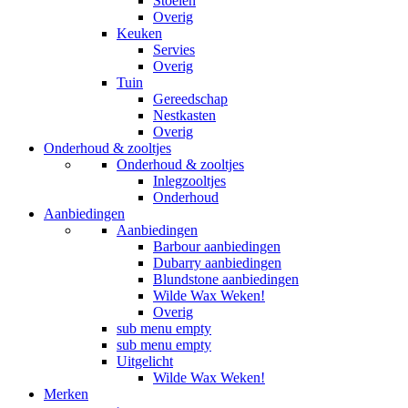
Stoelen
Overig
Keuken
Servies
Overig
Tuin
Gereedschap
Nestkasten
Overig
Onderhoud & zooltjes
Onderhoud & zooltjes
Inlegzooltjes
Onderhoud
Aanbiedingen
Aanbiedingen
Barbour aanbiedingen
Dubarry aanbiedingen
Blundstone aanbiedingen
Wilde Wax Weken!
Overig
sub menu empty
sub menu empty
Uitgelicht
Wilde Wax Weken!
Merken