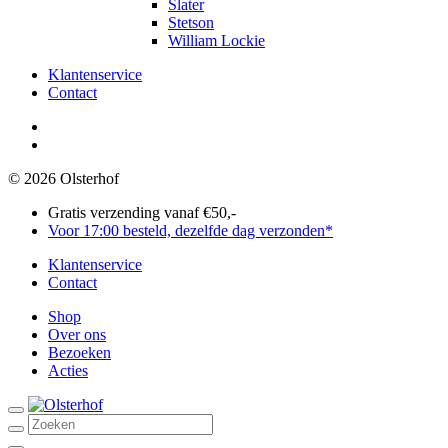
Slater
Stetson
William Lockie
Klantenservice
Contact
Olsterhof
op
Olsterhof
Facebook
op
© 2026 Olsterhof
Instagram
Gratis verzending vanaf €50,-
Voor 17:00 besteld, dezelfde dag verzonden*
Klantenservice
Contact
Shop
Over ons
Bezoeken
Acties
Search
for:
Account