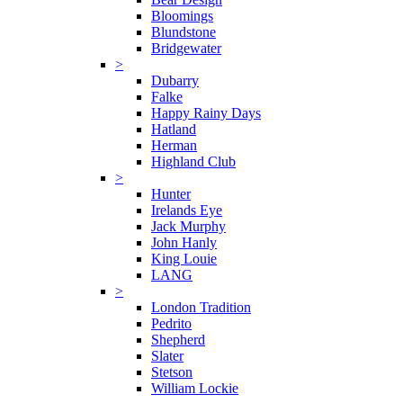
Bloomings
Blundstone
Bridgewater
>
Dubarry
Falke
Happy Rainy Days
Hatland
Herman
Highland Club
>
Hunter
Irelands Eye
Jack Murphy
John Hanly
King Louie
LANG
>
London Tradition
Pedrito
Shepherd
Slater
Stetson
William Lockie